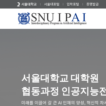
바
서울대학교
서울대포털
입학포털
증명발급
로
가
기
메
뉴
서울대학교 대학원
협동과정 인공지능
미래를 이끌어 갈 큰 AI 인재의 양성, 혁신적