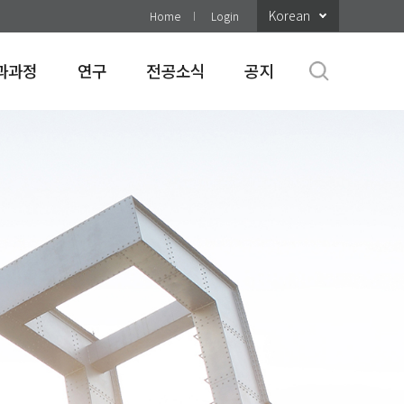
Korean
Home
Login
과과정
연구
전공소식
공지