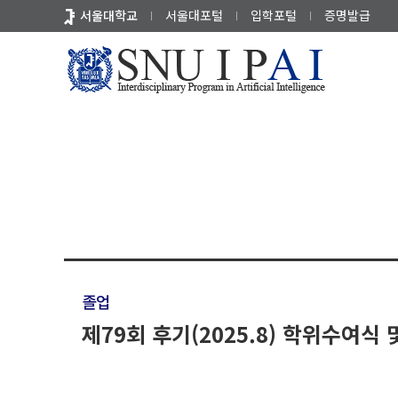
바
서울대학교
서울대포털
입학포털
증명발급
로
가
기
공지
입학/졸업
메
뉴
졸업
제79회 후기(2025.8) 학위수여식