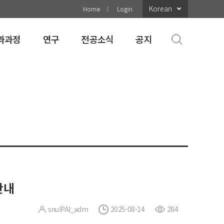
Korean
Home
Login
과과정
연구
전공소식
공지
안내
snuIPAI_adm
2025-08-14
284