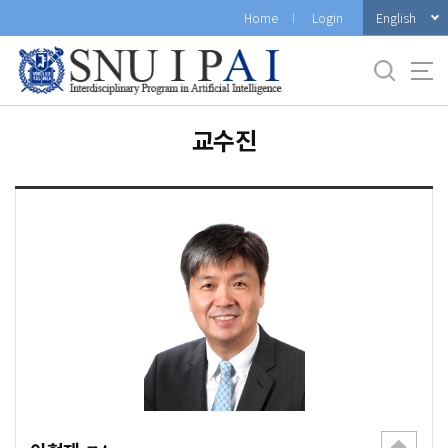
바
English
Home
Login
로
가
기
메
뉴
교수진