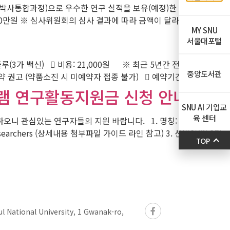
석·박사통합과정)으로 우수한 연구 실적을 보유(예정)한 자 – 자세한
0만원 ※ 심사위원회의 심사 결과에 따라 금액이 달라질 수 […]
MY SNU
서울대포털
3가 백신)  비용: 21,000원 ※ 최근 5년간 전세계적으로 B
중앙도서관
권고 (약품소진 시 미예약자 접종 불가)  예약기간: […]
로그램 연구활동지원금 신청 안내
SNU AI 기업교
육 센터
같이 안내하오니 관심있는 연구자들의 지원 바랍니다. 1. 명칭: 칭화대학교
 or researchers (상세내용 첨부파일 가이드 라인 참고) 3. 선발인원: 2명
TOP
l National University, 1 Gwanak-ro,