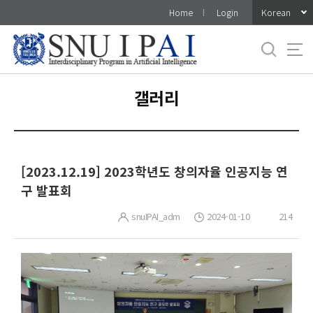
바
Korean
Home
Login
로
가
기
메
뉴
갤러리
[2023.12.19] 2023학년도 창의자율 인공지능 연
구 발표회
snuIPAI_adm
2024-01-10
214