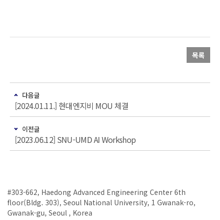
목록
다음글
[2024.01.11.] 현대엔지비 MOU 체결
이전글
[2023.06.12] SNU-UMD AI Workshop
#303-662, Haedong Advanced Engineering Center 6th
floor(Bldg. 303), Seoul National University, 1 Gwanak-ro,
Gwanak-gu, Seoul , Korea